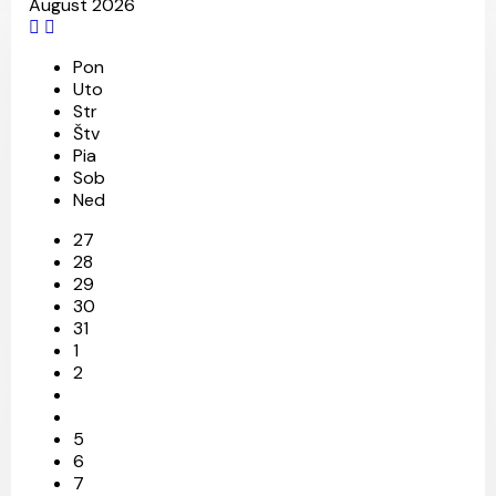
August 2026
Pon
Uto
Str
Štv
Pia
Sob
Ned
27
28
29
30
31
24
25
10
17
18
31
4
11
3
1
2
5
6
7