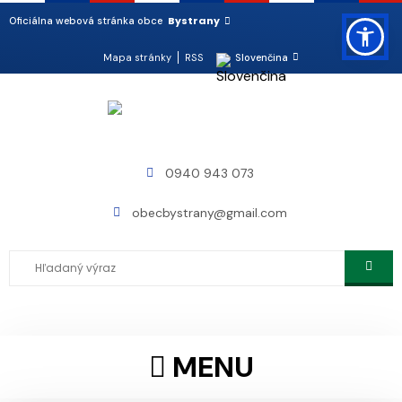
Bystrany
Oficiálna webová stránka obce
Mapa stránky
RSS
Slovenčina
0940 943 073
obecbystrany@gmail.com
MENU