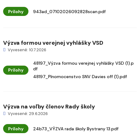
Prílohy
943ad_07102026092828scan.pdf
Výzva formou verejnej vyhlášky VSD
Vyvesené: 10.7.2026
48197_Výzva formou verejnej vyhlášky VSD (1).p
df
Prílohy
48197_Plnomocenstvo SNV Davies off (1).pdf
Výzva na voľby členov Rady školy
Vyvesené: 29.6.2026
Prílohy
24b73_VÝZVA rada školy Bystrany 13.pdf