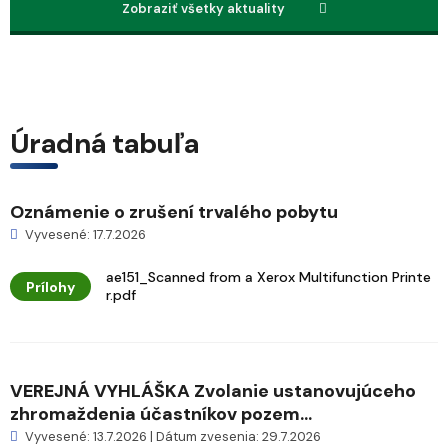
Zobraziť všetky aktuality
Úradná tabuľa
Oznámenie o zrušení trvalého pobytu
Vyvesené: 17.7.2026
ae151_Scanned from a Xerox Multifunction Printe
Prílohy
r.pdf
VEREJNÁ VYHLÁŠKA Zvolanie ustanovujúceho
zhromaždenia účastníkov pozem...
Vyvesené: 13.7.2026 | Dátum zvesenia: 29.7.2026