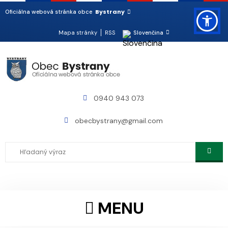
Bystrany
Oficiálna webová stránka obce
Mapa stránky
RSS
Slovenčina
0940 943 073
obecbystrany@gmail.com
MENU